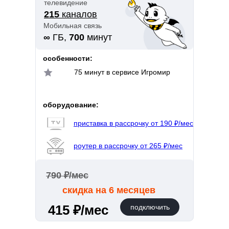
телевидение
215
каналов
Мобильная связь
∞
ГБ,
700
минут
особенности:
75 минут в сервисе Игромир
оборудование:
приставка в рассрочку от 190 ₽/мес
роутер в рассрочку от 265 ₽/мес
790 ₽/мес
скидка на 6 месяцев
415 ₽/мес
подключить