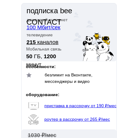
подписка bee
домашний интернет
CONTACT
100 Мбит/сек
телевидение
215
каналов
Мобильная связь
50
ГБ,
1200
минут
особенности:
безлимит на Вконтакте,
мессенджеры и видео
оборудование:
приставка в рассрочку от 190 ₽/мес
роутер в рассрочку от 265 ₽/мес
1030 ₽/мес