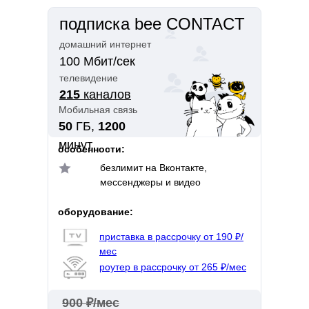
подписка bee CONTACT
домашний интернет
100 Мбит/сек
телевидение
215
каналов
Мобильная связь
50
ГБ,
1200
минут
особенности:
безлимит на Вконтакте,
мессенджеры и видео
оборудование:
приставка в рассрочку от 190 ₽/
мес
роутер в рассрочку от 265 ₽/мес
900 ₽/мес