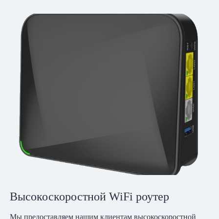
Высокоскоростной WiFi роутер
Мы предоставляем нашим клиентам высокоскоростной