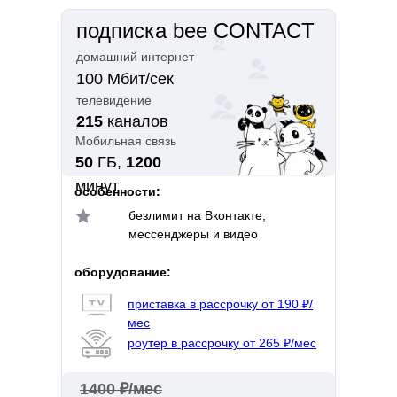
подписка bee CONTACT
домашний интернет
100 Мбит/сек
телевидение
215
каналов
Мобильная связь
50
ГБ,
1200
минут
особенности:
безлимит на Вконтакте,
мессенджеры и видео
оборудование:
приставка в рассрочку от 190 ₽/
мес
роутер в рассрочку от 265 ₽/мес
1400 ₽/мес