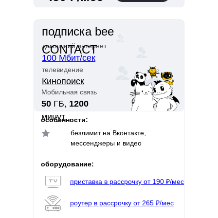
подписка bee
домашний интернет
CONTACT
100 Мбит/сек
телевидение
Кинопоиск
Мобильная связь
50
ГБ,
1200
минут
особенности:
безлимит на Вконтакте,
мессенджеры и видео
оборудование:
приставка в рассрочку от 190 ₽/мес
роутер в рассрочку от 265 ₽/мес