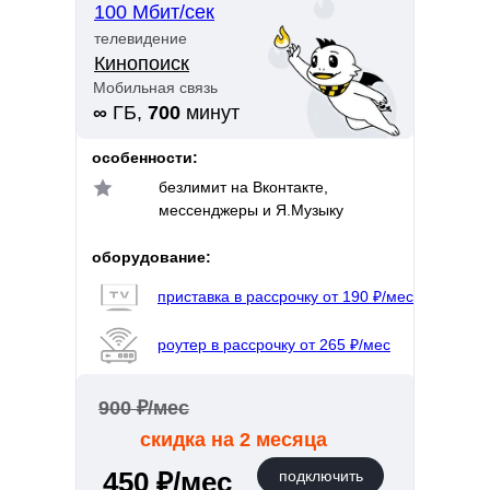
100 Мбит/сек
телевидение
Кинопоиск
Мобильная связь
∞
ГБ,
700
минут
особенности:
безлимит на Вконтакте,
мессенджеры и Я.Музыку
оборудование:
приставка в рассрочку от 190 ₽/мес
роутер в рассрочку от 265 ₽/мес
900 ₽/мес
скидка на 2 месяца
450 ₽/мес
подключить