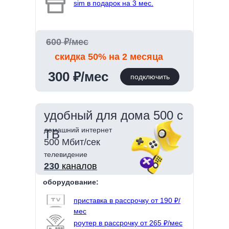
sim в подарок на 3 мес.
600 ₽/мес
скидка 50% на 2 месяца
300 ₽/мес
подключить
удобный для дома 500 с
домашний интернет
ТВ
500 Мбит/сек
телевидение
230
каналов
оборудование:
приставка в рассрочку от 190 ₽/
мес
роутер в рассрочку от 265 ₽/мес