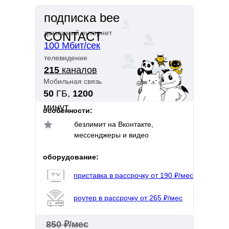
подписка bee
домашний интернет
CONTACT
100 Мбит/сек
телевидение
215
каналов
Мобильная связь
50
ГБ,
1200
минут
особенности:
безлимит на Вконтакте,
мессенджеры и видео
оборудование:
приставка в рассрочку от 190 ₽/мес
роутер в рассрочку от 265 ₽/мес
850 ₽/мес