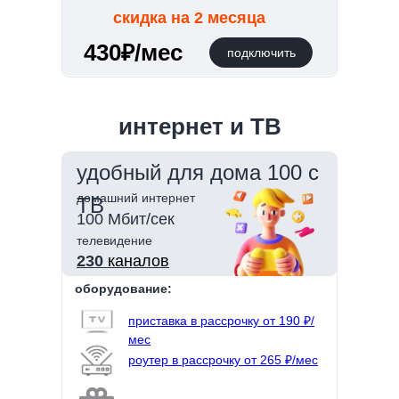
скидка на 2 месяца
430₽/мес
подключить
интернет и ТВ
удобный для дома 100 с
домашний интернет
ТВ
100 Мбит/сек
телевидение
230
каналов
оборудование:
приставка в рассрочку от 190 ₽/
мес
роутер в рассрочку от 265 ₽/мес