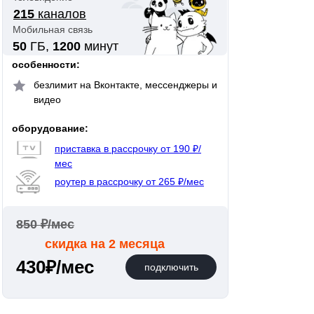
215
каналов
Мобильная связь
50
ГБ,
1200
минут
особенности:
безлимит на Вконтакте, мессенджеры и
видео
оборудование:
приставка в рассрочку от 190 ₽/
мес
роутер в рассрочку от 265 ₽/мес
850 ₽/мес
скидка на 2 месяца
430₽/мес
подключить