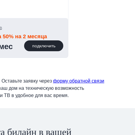
с
а 50% на 2 месяца
/мес
подключить
 Оставьте заявку через
форму обратной связи
ваш дом на техническую возможность
и ТВ в удобное для вас время.
а билайн в вашей