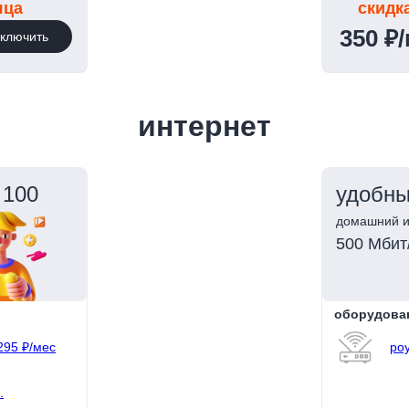
яца
скидк
350 ₽
ключить
интернет
 100
удобны
домашний и
500 Мбит
оборудова
295 ₽/мес
роу
.