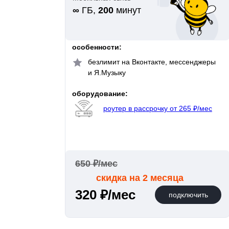
∞
ГБ,
200
минут
особенности:
безлимит на Вконтакте, мессенджеры
и Я.Музыку
оборудование:
роутер в рассрочку от 265 ₽/мес
650 ₽/мес
скидка на 2 месяца
320 ₽/мес
подключить