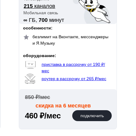
215
каналов
Мобильная связь
∞
ГБ,
700
минут
особенности:
безлимит на Вконтакте, мессенджеры
и Я.Музыку
оборудование:
приставка в рассрочку от 190 ₽/
мес
роутер в рассрочку от 265 ₽/мес
850 ₽/мес
скидка на 6 месяцев
460 ₽/мес
подключить