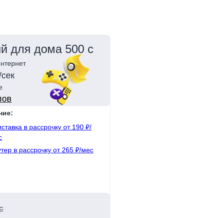
й для дома 500 с
нтернет
/сек
е
лов
ние:
ставка в рассрочку от 190 ₽/
с
тер в рассрочку от 265 ₽/мес
с