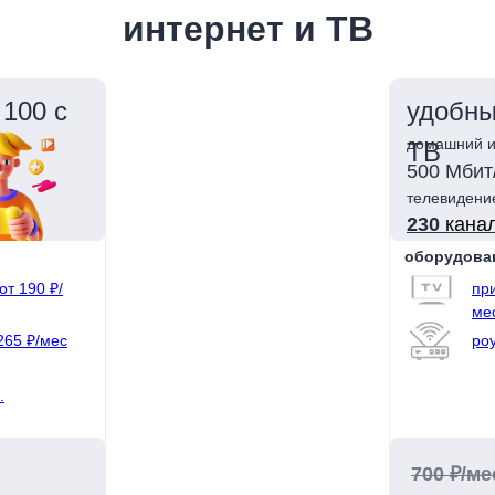
интернет и ТВ
100 с
удобны
домашний и
ТВ
500 Мбит
телевидени
230
кана
оборудова
от 190 ₽/
при
ме
265 ₽/мес
роу
.
700 ₽/ме