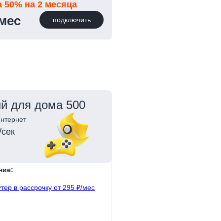
а 50% на 2 месяца
/мес
подключить
й для дома 500
нтернет
/сек
ние:
тер в рассрочку от 295 ₽/мес