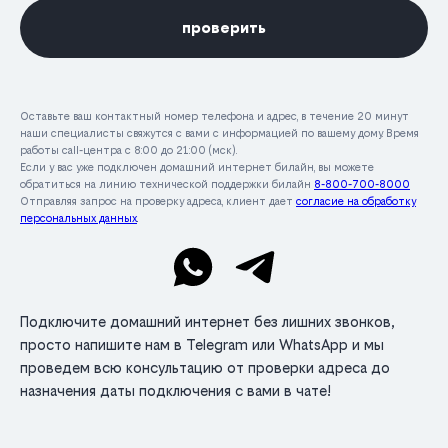
проверить
Оставьте ваш контактный номер телефона и адрес, в течение 20 минут
наши специалисты свяжутся с вами с информацией по вашему дому. Время
работы call-центра с 8:00 до 21:00 (мск).
Если у вас уже подключен домашний интернет билайн, вы можете
обратиться на линию технической поддержки билайн
8-800-700-8000
Отправляя запрос на проверку адреса, клиент дает
согласие на обработку
персональных данных
.
Подключите домашний интернет без лишних звонков,
просто напишите нам в Telegram или WhatsApp и мы
проведем всю консультацию от проверки адреса до
назначения даты подключения с вами в чате!