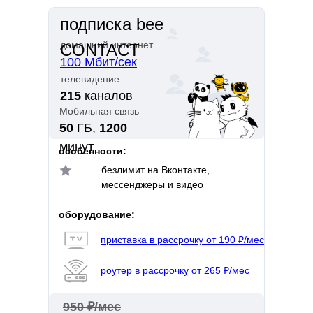
подписка bee
домашний интернет
CONTACT
100 Мбит/сек
телевидение
215
каналов
Мобильная связь
50
ГБ,
1200
минут
особенности:
безлимит на Вконтакте,
мессенджеры и видео
оборудование:
приставка в рассрочку от 190 ₽/мес
роутер в рассрочку от 265 ₽/мес
950 ₽/мес