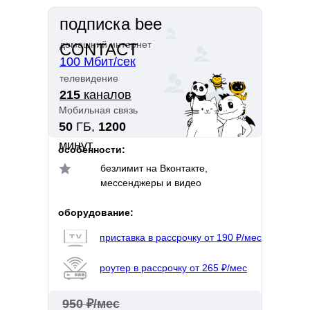
подписка bee
домашний интернет
CONTACT
100 Мбит/сек
телевидение
215
каналов
Мобильная связь
50
ГБ,
1200
минут
особенности:
безлимит на Вконтакте,
мессенджеры и видео
оборудование:
приставка в рассрочку от 190 ₽/мес
роутер в рассрочку от 265 ₽/мес
950 ₽/мес