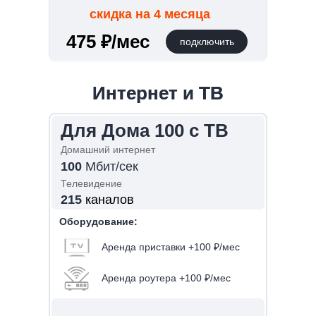
скидка на 4 месяца
475 ₽/мес
подключить
Интернет и ТВ
Интернет и ТВ
Для Дома 200 с ТВ
Для Дома 100 с ТВ
Домашний интернет
Домашний интернет
200
100
Мбит/сек
Мбит/сек
Телевидение
Телевидение
215
215
каналов
каналов
Оборудование:
Оборудование:
Аренда приставки +100 ₽/мес
Аренда приставки +100 ₽/мес
Аренда роутера +100 ₽/мес
Аренда роутера +100 ₽/мес