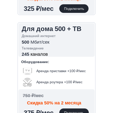
375 ₽/мес
325 ₽/мес
Подключить
Подключить
Для дома 500 с ТВ
Для дома 500 + ТВ
Домашний интернет
Домашний интернет
500
500
Мбит/сек
Мбит/сек
Телевидение
Телевидение
245
245
каналов
каналов
Оборудование:
Оборудование:
Аренда приставки +100 ₽/мес
Аренда приставки +100 ₽/мес
Аренда роутера +100 ₽/мес
Аренда роутера +100 ₽/мес
900 ₽/мес
750 ₽/мес
Скидка 50% на 2 месяца
Скидка 50% на 2 месяца
475 ₽/мес
375 ₽/мес
Подключить
Подключить