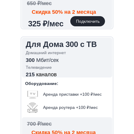
650 ₽/мес
650 ₽/мес
Скидка 50% на 2 месяца
Скидка 50% на 2 месяца
Подключить
Подключить
325 ₽/мес
325 ₽/мес
Для Дома 300 с ТВ
Для Дома 300 с ТВ
Домашний интернет
Домашний интернет
300
300
Мбит/сек
Мбит/сек
Телевидение
Телевидение
215
215
каналов
каналов
Оборудование:
Оборудование:
Аренда приставки +100 ₽/мес
Аренда приставки +100 ₽/мес
Аренда роутера +100 ₽/мес
Аренда роутера +100 ₽/мес
750 ₽/мес
700 ₽/мес
Скидка 50% на 2 месяца
Скидка 50% на 2 месяца