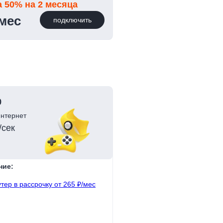
а 50% на 2 месяца
/мес
подключить
р
нтернет
/сек
ние:
тер в рассрочку от 265 ₽/мес