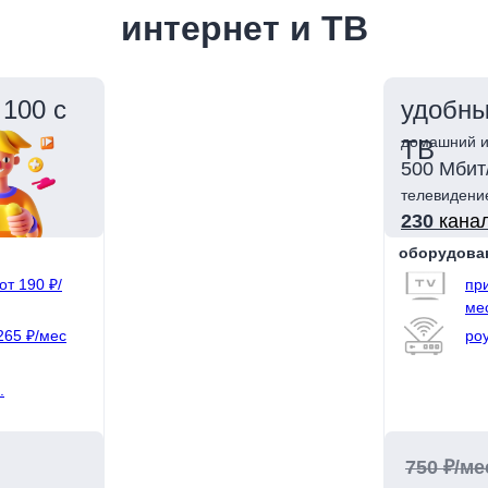
интернет и ТВ
100 с
удобны
домашний и
ТВ
500 Мбит
телевидени
230
кана
оборудова
от 190 ₽/
при
ме
265 ₽/мес
роу
.
750 ₽/ме