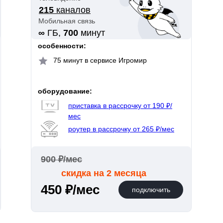
215
каналов
Мобильная связь
∞
ГБ,
700
минут
особенности:
75 минут в сервисе Игромир
оборудование:
приставка в рассрочку от 190 ₽/
мес
роутер в рассрочку от 265 ₽/мес
900 ₽/мес
скидка на 2 месяца
450 ₽/мес
подключить