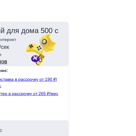
й для дома 500 с
нтернет
/сек
е
лов
ние:
ставка в рассрочку от 190 ₽/
с
тер в рассрочку от 265 ₽/мес
с