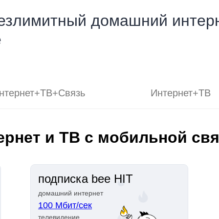
езлимитный домашний интерн
е
нтернет+ТВ+Связь
Интернет+ТВ
ернет и ТВ с мобильной св
подписка bee HIT
домашний интернет
100 Мбит/сек
телевидение