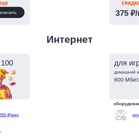
яца
скидк
375 ₽
ключить
Интернет
 100
для иг
домашний и
600 Мбит
оборудова
265 ₽/мес
роу
.