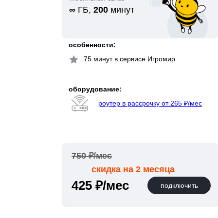
∞
ГБ,
200
минут
особенности:
75 минут в сервисе Игромир
оборудование:
роутер в рассрочку от 265 ₽/мес
750 ₽/мес
скидка на 2 месяца
425 ₽/мес
подключить