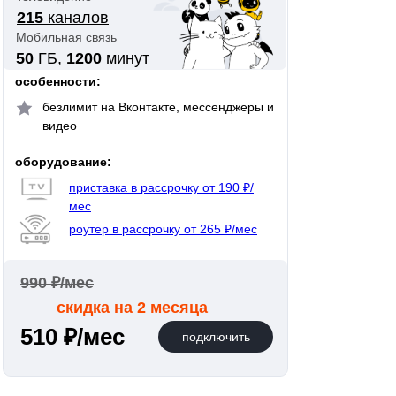
215
каналов
Мобильная связь
50
ГБ,
1200
минут
особенности:
безлимит на Вконтакте, мессенджеры и
видео
оборудование:
приставка в рассрочку от 190 ₽/
мес
роутер в рассрочку от 265 ₽/мес
990 ₽/мес
скидка на 2 месяца
510 ₽/мес
подключить