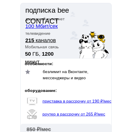
подписка bee
домашний интернет
CONTACT
100 Мбит/сек
телевидение
215
каналов
Мобильная связь
50
ГБ,
1200
минут
особенности:
безлимит на Вконтакте,
мессенджеры и видео
оборудование:
приставка в рассрочку от 190 ₽/мес
роутер в рассрочку от 265 ₽/мес
850 ₽/мес