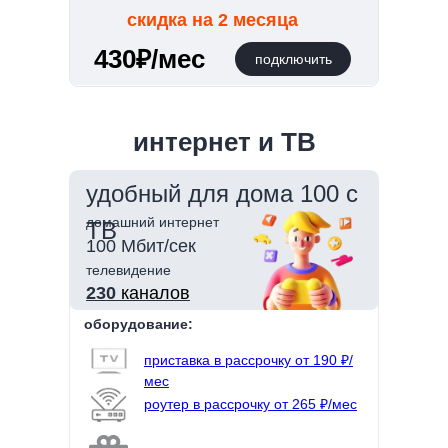
скидка на 2 месяца
430₽/мес
подключить
интернет и ТВ
удобный для дома 100 с
домашний интернет
ТВ
100 Мбит/сек
телевидение
230
каналов
оборудование:
приставка в рассрочку от 190 ₽/
мес
роутер в рассрочку от 265 ₽/мес