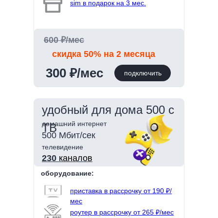
sim в подарок на 3 мес.
600 ₽/мес
скидка 50% на 2 месяца
300 ₽/мес
подключить
удобный для дома 500 с
домашний интернет
ТВ
500 Мбит/сек
телевидение
230
каналов
оборудование:
приставка в рассрочку от 190 ₽/
мес
роутер в рассрочку от 265 ₽/мес