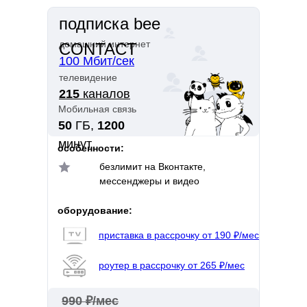
подписка bee
домашний интернет
CONTACT
100 Мбит/сек
телевидение
215
каналов
Мобильная связь
50
ГБ,
1200
минут
особенности:
безлимит на Вконтакте,
мессенджеры и видео
оборудование:
приставка в рассрочку от 190 ₽/мес
роутер в рассрочку от 265 ₽/мес
990 ₽/мес