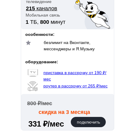
телевидение
215
каналов
Мобильная связь
1
ТБ,
800
минут
особенности:
безлимит на Вконтакте,
мессенджеры и Я.Музыку
оборудование:
приставка в рассрочку от 190 ₽/
мес
роутер в рассрочку от 265 ₽/мес
800 ₽/мес
скидка на 3 месяца
331 ₽/мес
подключить