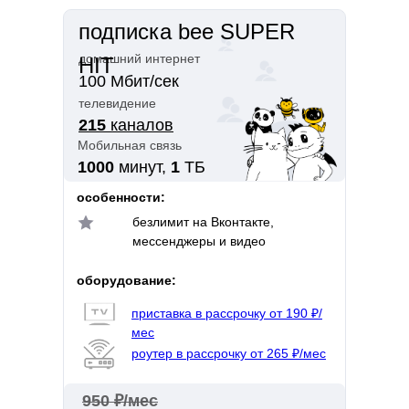
подписка bee SUPER
домашний интернет
HIT
100 Мбит/сек
телевидение
215
каналов
Мобильная связь
1000
минут,
1
TБ
особенности:
безлимит на Вконтакте,
мессенджеры и видео
оборудование:
приставка в рассрочку от 190 ₽/
мес
роутер в рассрочку от 265 ₽/мес
950 ₽/мес