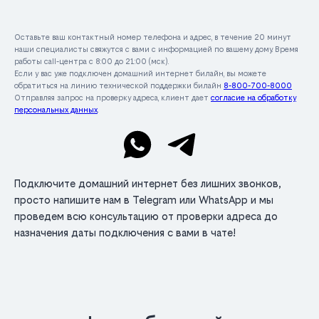
Оставьте ваш контактный номер телефона и адрес, в течение 20 минут
наши специалисты свяжутся с вами с информацией по вашему дому. Время
работы call-центра с 8:00 до 21:00 (мск).
Если у вас уже подключен домашний интернет билайн, вы можете
обратиться на линию технической поддержки билайн
8-800-700-8000
Отправляя запрос на проверку адреса, клиент дает
согласие на обработку
персональных данных
.
Подключите домашний интернет без лишних звонков,
просто напишите нам в Telegram или WhatsApp и мы
проведем всю консультацию от проверки адреса до
назначения даты подключения с вами в чате!